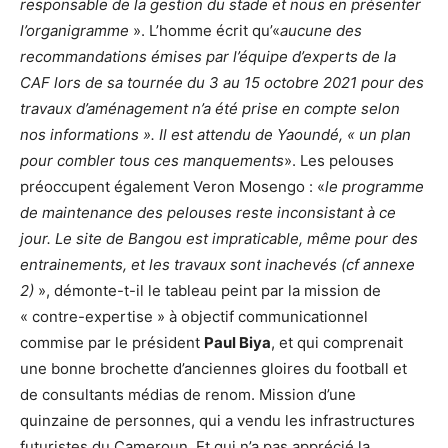
responsable de la gestion du stade et nous en présenter
l’organigramme
». L’homme écrit qu’«
aucune des
recommandations émises par l’équipe d’experts de la
CAF lors de sa tournée du 3 au 15 octobre 2021 pour des
travaux d’aménagement n’a été prise en compte selon
nos informations ». Il est attendu de Yaoundé, « un plan
pour combler tous ces manquements
». Les pelouses
préoccupent également Veron Mosengo : «
le programme
de maintenance des pelouses reste inconsistant à ce
jour. Le site de Bangou est impraticable, même pour des
entrainements, et les travaux sont inachevés (cf annexe
2)
», démonte-t-il le tableau peint par la mission de
« contre-expertise » à objectif communicationnel
commise par le président
Paul Biya
, et qui comprenait
une bonne brochette d’anciennes gloires du football et
de consultants médias de renom. Mission d’une
quinzaine de personnes, qui a vendu les infrastructures
futuristes du Cameroun. Et qui n’a pas apprécié la