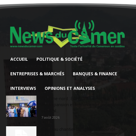
ACCUEIL
POLITIQUE & SOCIÉTÉ
ENTREPRISES & MARCHÉS
BANQUES & FINANCE
INTERVIEWS
OPINIONS ET ANALYSES
Extrême-nord : BGFIBank Cameroun accélère
son expansion et renforce son engagement
sociétal...
7 août 2026
Nouveau chantier sur la route Yaoundé-
Douala