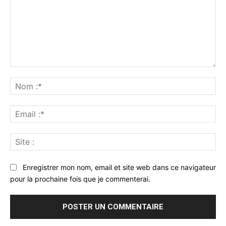
Commenter
:
No
:*
Ema
:*
Sit
:
Enregistrer mon nom, email et site web dans ce navigateur
pour la prochaine fois que je commenterai.