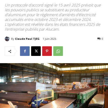
Un protocole d’accord signé le 15 avril 2025 prévoit que
les pouvoirs publics se substituent au producteur
d’aluminium pour le règlement d’arriérés d’électricité
accumulés entre octobre 2023 et décembre 2024.
L’opération est révélée dans les états financiers 2025 de
l’entreprise publiés par Alucam.
By
Claude Paul TJEG
1 juin 2026
87
0