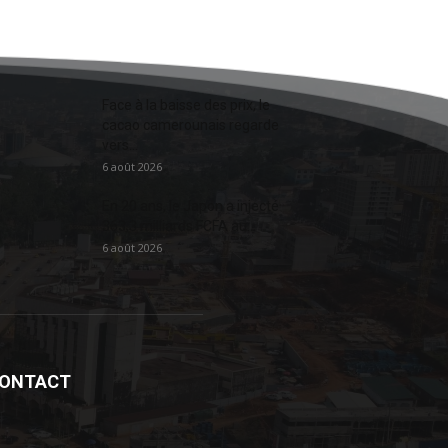
Face à la baisse des prix, le
cacao camerounais regarde
vers...
6 août 2026
En 20 ans, le Japon a injecté
363,3 milliards FCFA au...
6 août 2026
ONTACT