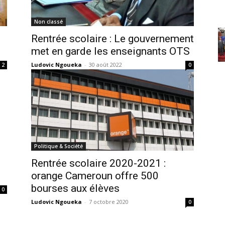
Non classé
Rentrée scolaire : Le gouvernement
met en garde les enseignants OTS
Ludovic Ngoueka
-
30 août 2022
2
0
Politique & Société
Rentrée scolaire 2020-2021 :
orange Cameroun offre 500
bourses aux élèves
0
Ludovic Ngoueka
-
7 octobre 2020
0