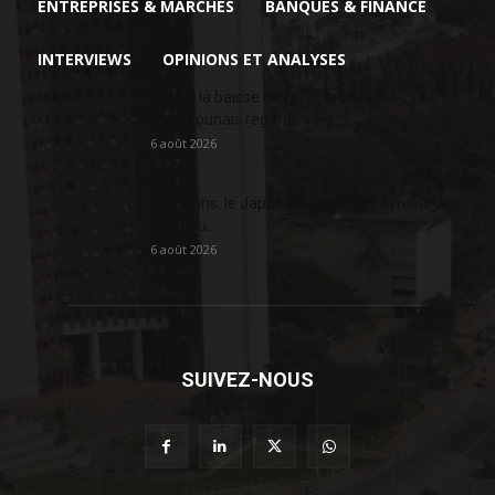
ENTREPRISES & MARCHÉS
BANQUES & FINANCE
INTERVIEWS
OPINIONS ET ANALYSES
Face à la baisse des prix, le cacao
camerounais regarde vers...
6 août 2026
En 20 ans, le Japon a injecté 363,3 milliards
FCFA au...
6 août 2026
SUIVEZ-NOUS