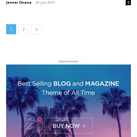
Jenner Onana
-
20 juin 2023
0
1
2
- Advertisment -