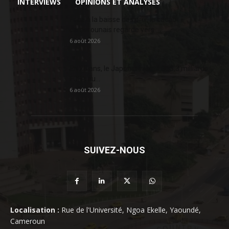
INTERVIEWS
OPINIONS ET ANALYSES
Face à la baisse des prix, le cacao
camerounais regarde vers...
6 août 2026
En 20 ans, le Japon a injecté 363,3 milliards
FCFA au...
6 août 2026
SUIVEZ-NOUS
Localisation :
Rue de l'Université, Ngoa Ekelle, Yaoundé,
Cameroun