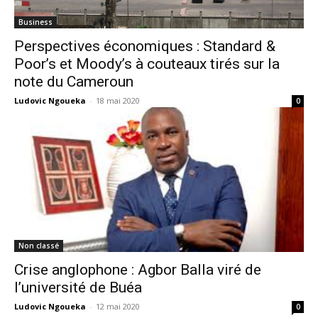
Business
Perspectives économiques : Standard &
Poor’s et Moody’s à couteaux tirés sur la
note du Cameroun
Ludovic Ngoueka
-
18 mai 2020
0
Non classé
Crise anglophone : Agbor Balla viré de
l’université de Buéa
Ludovic Ngoueka
-
12 mai 2020
0