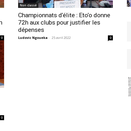
Non classé
Championnats d’élite : Eto’o donne
h
72h aux clubs pour justifier les
dépenses
Ludovic Ngoueka
-
25 avril 2022
0
0
0