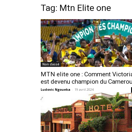
Tag:
Mtn Elite one
Non classé
MTN elite one : Comment Victori
est devenu champion du Camero
Ludovic Ngoueka
-
19 avril 2024