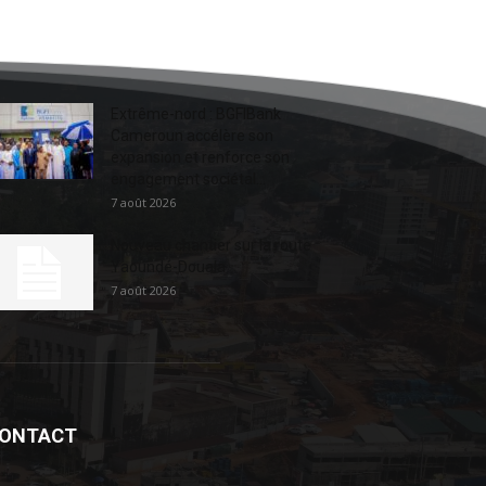
Extrême-nord : BGFIBank
Cameroun accélère son
expansion et renforce son
engagement sociétal...
7 août 2026
Nouveau chantier sur la route
Yaoundé-Douala
7 août 2026
ONTACT