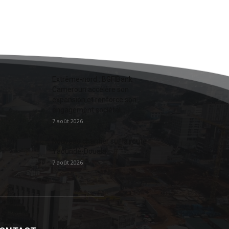
Extrême-nord : BGFIBank
Cameroun accélère son
expansion et renforce son
engagement sociétal...
7 août 2026
Nouveau chantier sur la route
Yaoundé-Douala
7 août 2026