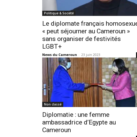
Politique & Société
Le diplomate français homosexu
« peut séjourner au Cameroun »
sans organiser de festivités
LGBT+
News du Cameroun
-
23 juin 2023
Non classé
Diplomatie : une femme
ambassadrice d’Egypte au
Cameroun