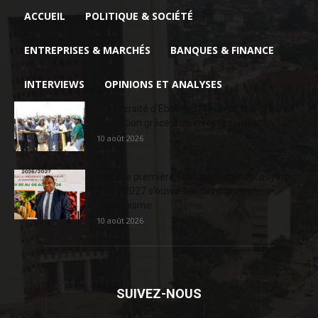
ACCUEIL
POLITIQUE & SOCIÉTÉ
ENTREPRISES & MARCHÉS
BANQUES & FINANCE
INTERVIEWS
OPINIONS ET ANALYSES
L’Université d’Ebolowa renforce son offre de
formation grâce à un investissement...
10 août 2026
Matière première : la campagne cacaoyère
2026/2027 s’ouvre sur des signaux
d’optimisme
10 août 2026
SUIVEZ-NOUS