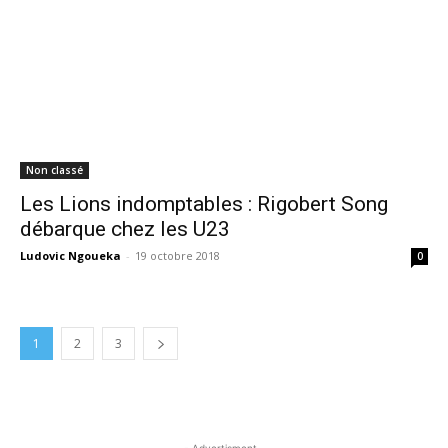
Non classé
Les Lions indomptables : Rigobert Song
débarque chez les U23
Ludovic Ngoueka
-
19 octobre 2018
0
1
2
3