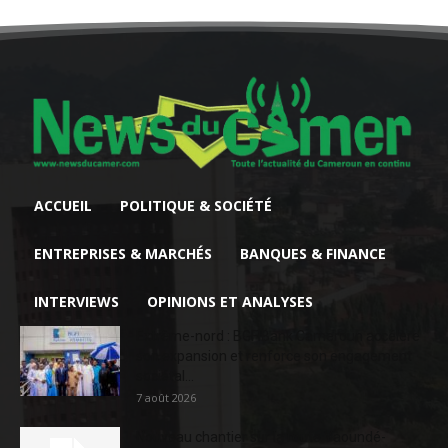
ACCUEIL
POLITIQUE & SOCIÉTÉ
ENTREPRISES & MARCHÉS
BANQUES & FINANCE
INTERVIEWS
OPINIONS ET ANALYSES
Extrême-nord : BGFIBank Cameroun accélère
son expansion et renforce son engagement
sociétal...
7 août 2026
Nouveau chantier sur la route Yaoundé-