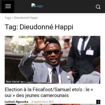
Tags
Dieudonné Happi
Tag:
Dieudonné Happi
Non classé
Election à la Fécafoot/Samuel eto’o : le «
oui » des jeunes camerounais
Ludovic Ngoueka
-
2 septembre 2021
0