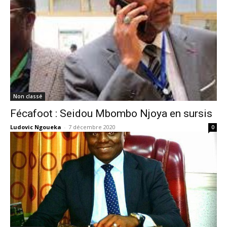
Non classé
Fécafoot : Seidou Mbombo Njoya en sursis
Ludovic Ngoueka
-
7 décembre 2020
0