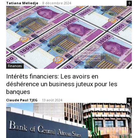
Tatiana Meliedje
-
8 décembre 2024
0
Finances
Intérêts financiers: Les avoirs en
déshérence un business juteux pour les
banques
Claude Paul TJEG
-
13 août 2024
0