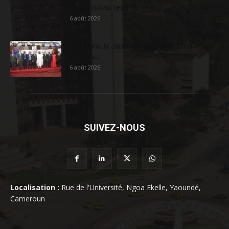
camerounais regarde vers...
6 août 2026
En 20 ans, le Japon a injecté 363,3 milliards
FCFA au...
6 août 2026
SUIVEZ-NOUS
Localisation :
Rue de l'Université, Ngoa Ekelle, Yaoundé,
Cameroun