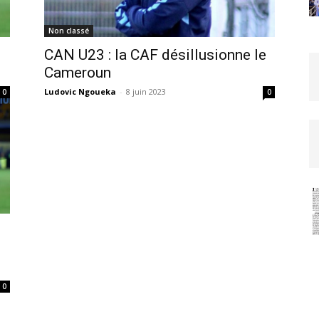
Non classé
CAN U23 : la CAF désillusionne le
Cameroun
Ludovic Ngoueka
-
8 juin 2023
0
0
0