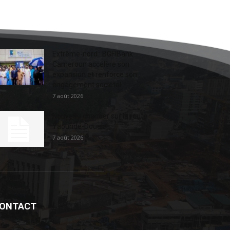
Extrême-nord : BGFIBank
Cameroun accélère son
expansion et renforce son
engagement sociétal...
7 août 2026
Nouveau chantier sur la route
Yaoundé-Douala
7 août 2026
ONTACT