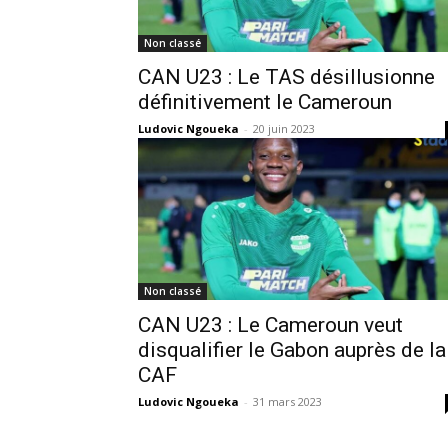
Non classé
CAN U23 : Le TAS désillusionne
définitivement le Cameroun
Ludovic Ngoueka
-
20 juin 2023
Non classé
CAN U23 : Le Cameroun veut
disqualifier le Gabon auprès de la
CAF
Ludovic Ngoueka
-
31 mars 2023