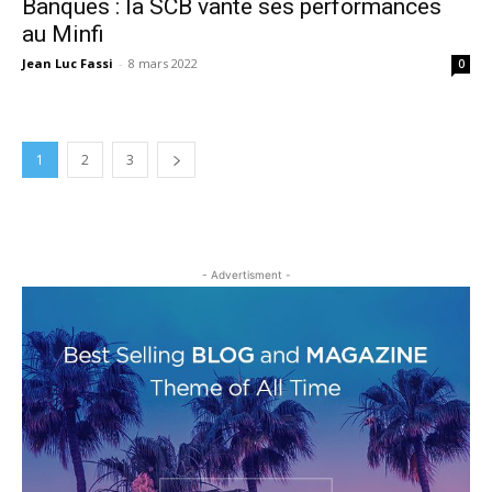
Banques : la SCB vante ses performances
au Minfi
Jean Luc Fassi
-
8 mars 2022
0
1
2
3
- Advertisment -