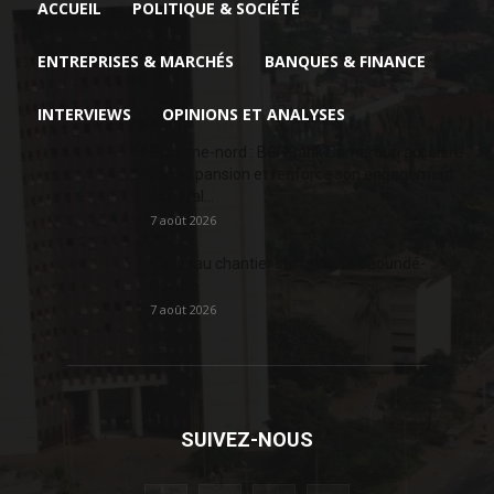
ACCUEIL
POLITIQUE & SOCIÉTÉ
ENTREPRISES & MARCHÉS
BANQUES & FINANCE
INTERVIEWS
OPINIONS ET ANALYSES
Extrême-nord : BGFIBank Cameroun accélère
son expansion et renforce son engagement
sociétal...
7 août 2026
Nouveau chantier sur la route Yaoundé-
Douala
7 août 2026
SUIVEZ-NOUS