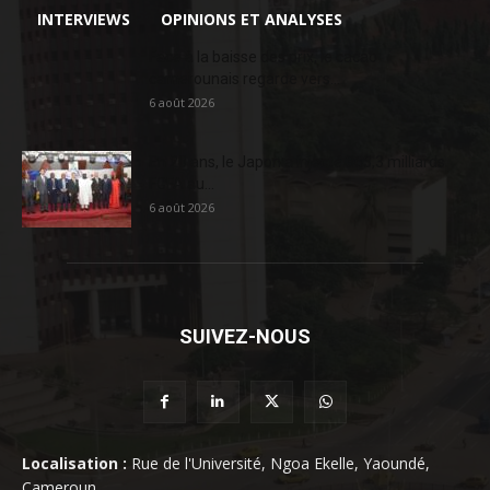
INTERVIEWS
OPINIONS ET ANALYSES
Face à la baisse des prix, le cacao
camerounais regarde vers...
6 août 2026
En 20 ans, le Japon a injecté 363,3 milliards
FCFA au...
6 août 2026
SUIVEZ-NOUS
Localisation :
Rue de l'Université, Ngoa Ekelle, Yaoundé,
Cameroun