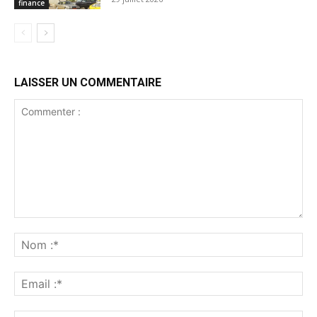
finance
LAISSER UN COMMENTAIRE
Commenter
:
No
:*
Ema
:*