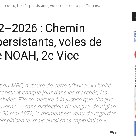
ouru, fossés persistants, voies de sortie » par Tiriane...
–2026 : Chemin
ersistants, voies de
ne NOAH, 2e Vice-
C
 du MRC, auteure de cette tribune : « L'unité
 construit chaque jour dans les marchés, les
emblées. Elle se mesure à la justice que chaque
ouverne — sans distinction de langue, de région
du 20 mai 1972, le moment est venu de regarder
 complaisance, mais aussi sans capitulation ».
103
0