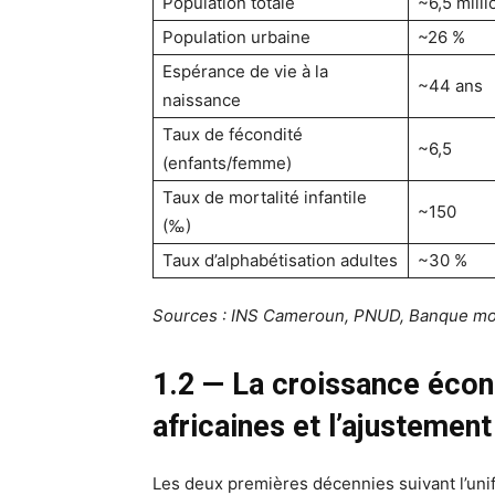
Population totale
~6,5 milli
Population urbaine
~26 %
Espérance de vie à la
~44 ans
naissance
Taux de fécondité
~6,5
(enfants/femme)
Taux de mortalité infantile
~150
(‰)
Taux d’alphabétisation adultes
~30 %
Sources : INS Cameroun, PNUD, Banque mo
1.2 — La croissance écon
africaines et l’ajustement
Les deux premières décennies suivant l’unif