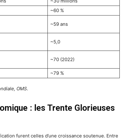
ons
~30 millions
~60 %
~59 ans
~5,0
~70 (2022)
~79 %
ndiale, OMS.
omique : les Trente Glorieuses
ication furent celles d’une croissance soutenue. Entre