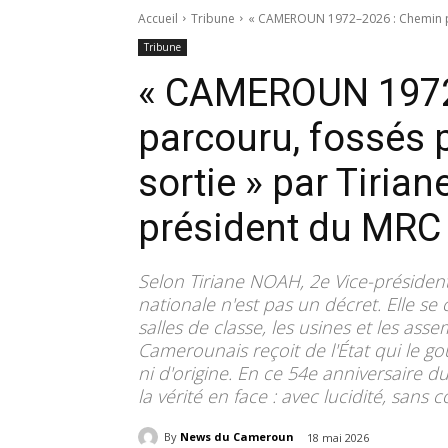
Accueil
Tribune
« CAMEROUN 1972–2026 : Chemin parc
Tribune
« CAMEROUN 1972
parcouru, fossés p
sortie » par Tiria
président du MR
Selon Tiriane NOAH, 2e Vice-président
nationale n'est pas un décret. Elle se
salles de classe, les usines et les ass
Camerounais reçoit de l'État qui le g
ni d'origine. En ce 54e anniversaire 
la vérité en face : avec lucidité, sans
By
News du Cameroun
18 mai 2026