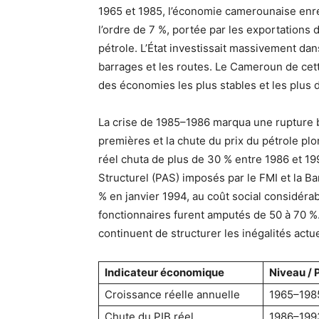
1965 et 1985, l’économie camerounaise enr
l’ordre de 7 %, portée par les exportations d
pétrole. L’État investissait massivement da
barrages et les routes. Le Cameroun de cette
des économies les plus stables et les plus 
La crise de 1985–1986 marqua une rupture b
premières et la chute du prix du pétrole pl
réel chuta de plus de 30 % entre 1986 et 1
Structurel (PAS) imposés par le FMI et la B
% en janvier 1994, au coût social considérab
fonctionnaires furent amputés de 50 à 70 
continuent de structurer les inégalités actue
Indicateur économique
Niveau / 
Croissance réelle annuelle
1965–1985
Chute du PIB réel
1986–199