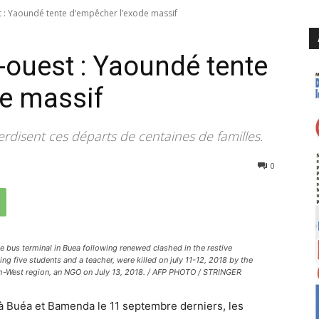
 : Yaoundé tente d’empêcher l’exode massif
-ouest : Yaoundé tente
de massif
rdisent ces départs de centaines de familles.
3266
0
e bus terminal in Buea following renewed clashed in the restive
ng five students and a teacher, were killed on july 11-12, 2018 by the
th-West region, an NGO on July 13, 2018. / AFP PHOTO / STRINGER
à Buéa et Bamenda le 11 septembre derniers, les