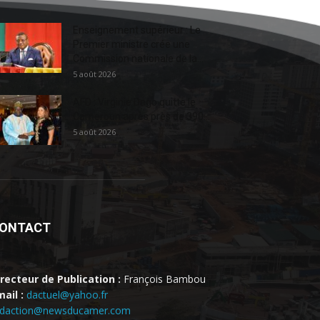
Enseignement supérieur : Le
Premier ministre crée une
Commission nationale de la...
5 août 2026
AFD : Virginie Dago quitte le
Cameroun après près de 390...
5 août 2026
ONTACT
irecteur de Publication :
François Bambou
ail :
dactuel@yahoo.fr
edaction@newsducamer.com