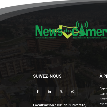
SUIVEZ-NOUS
À 
News
came
dive
d’in
Localisation :
Rue de l'Université,