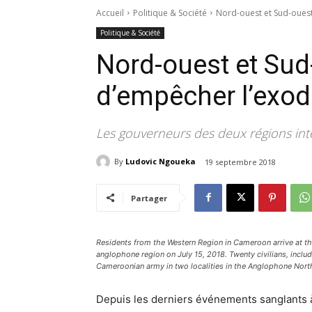
Accueil
Politique & Société
Nord-ouest et Sud-ouest
Politique & Société
Nord-ouest et Sud
d’empêcher l’exo
Les gouverneurs des deux régions inte
By
Ludovic Ngoueka
19 septembre 2018
Partager
Residents from the Western Region in Cameroon arrive at th
anglophone region on July 15, 2018. Twenty civilians, includi
Cameroonian army in two localities in the Anglophone Nor
Depuis les derniers événements sanglants 