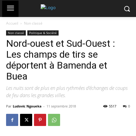
Accueil
Non classé
Non classé
Politique & Société
Nord-ouest et Sud-Ouest :
Les champs de tirs se
déportent à Bamenda et
Buea
Les nuits sont de plus en plus rythmées d’échanges de coups
de feu dans les grandes villes.
Par
Ludovic Ngoueka
-
11 septembre 2018
5517
0