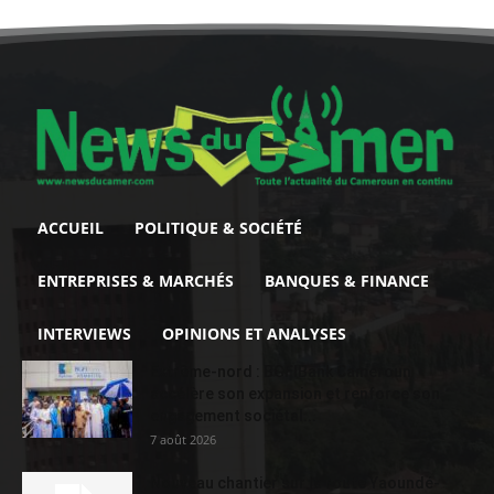
ACCUEIL
POLITIQUE & SOCIÉTÉ
ENTREPRISES & MARCHÉS
BANQUES & FINANCE
INTERVIEWS
OPINIONS ET ANALYSES
Extrême-nord : BGFIBank Cameroun
accélère son expansion et renforce son
engagement sociétal...
7 août 2026
Nouveau chantier sur la route Yaoundé-