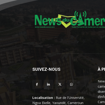
SUIVEZ-NOUS
À 
News
came
dive
d’in
Localisation :
Rue de l'Université,
Came
Ngoa Ekelle, Yaoundé, Cameroun