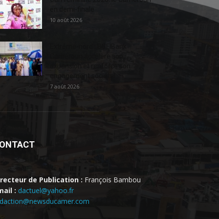
en demi-finale
10 août 2026
Extrême-nord : BGFIBank
Cameroun accélère son
expansion et renforce son
engagement sociétal...
7 août 2026
ONTACT
irecteur de Publication :
François Bambou
ail :
dactuel@yahoo.fr
edaction@newsducamer.com