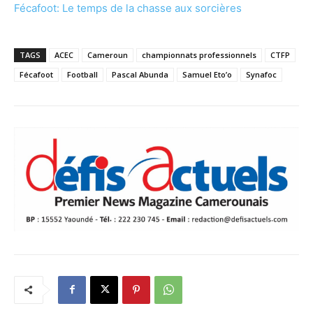
Fécafoot: Le temps de la chasse aux sorcières
TAGS
ACEC
Cameroun
championnats professionnels
CTFP
Fécafoot
Football
Pascal Abunda
Samuel Eto’o
Synafoc