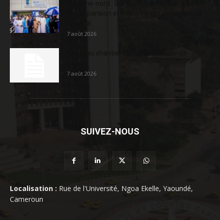
Extrême-nord : BGFIBank Cameroun accélère
son expansion et renforce son engagement
sociétal...
7 août 2026
Nouveau chantier sur la route Yaoundé-
Douala
7 août 2026
SUIVEZ-NOUS
Localisation :
Rue de l'Université, Ngoa Ekelle, Yaoundé,
Cameroun