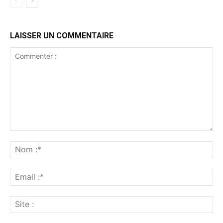
LAISSER UN COMMENTAIRE
Commenter
:
No
:*
Ema
:*
Sit
: