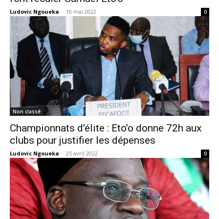
Ludovic Ngoueka
-
10 mai 2022
0
Non classé
Championnats d’élite : Eto’o donne 72h aux
clubs pour justifier les dépenses
Ludovic Ngoueka
-
25 avril 2022
0