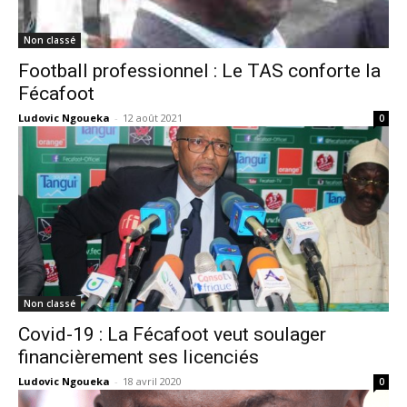
Non classé
Football professionnel : Le TAS conforte la
Fécafoot
Ludovic Ngoueka
-
12 août 2021
0
Non classé
Covid-19 : La Fécafoot veut soulager
financièrement ses licenciés
Ludovic Ngoueka
-
18 avril 2020
0