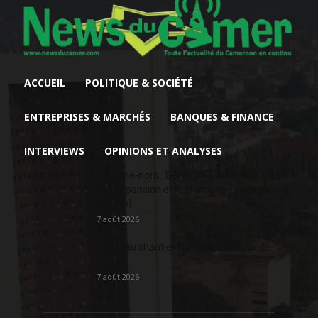
ACCUEIL
POLITIQUE & SOCIÉTÉ
ENTREPRISES & MARCHÉS
BANQUES & FINANCE
INTERVIEWS
OPINIONS ET ANALYSES
Extrême-nord : BGFIBank Cameroun accélère
son expansion et renforce son engagement
sociétal...
7 août 2026
Nouveau chantier sur la route Yaoundé-
Douala
7 août 2026