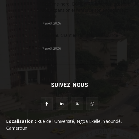
Extrême-nord : BGFIBank Cameroun accélère
son expansion et renforce son engagement
sociétal...
7 août 2026
Nouveau chantier sur la route Yaoundé-
Douala
7 août 2026
SUIVEZ-NOUS
Localisation :
Rue de l'Université, Ngoa Ekelle, Yaoundé,
Cameroun