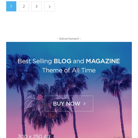
1
2
3
- Advertisment -