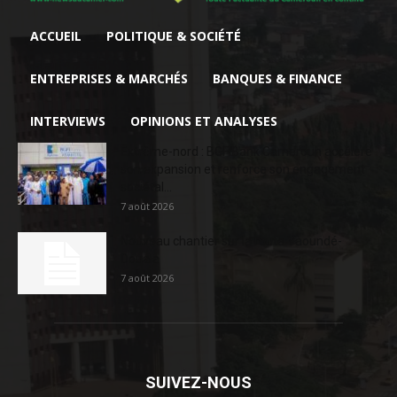
ACCUEIL
POLITIQUE & SOCIÉTÉ
ENTREPRISES & MARCHÉS
BANQUES & FINANCE
INTERVIEWS
OPINIONS ET ANALYSES
Extrême-nord : BGFIBank Cameroun accélère
son expansion et renforce son engagement
sociétal...
7 août 2026
Nouveau chantier sur la route Yaoundé-
Douala
7 août 2026
SUIVEZ-NOUS