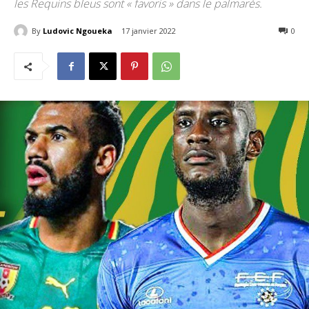
les Requins bleus sont « favoris » dans le palmarès.
By
Ludovic Ngoueka
17 janvier 2022
487
0