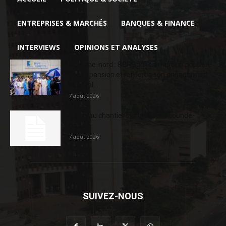
ENTREPRISES & MARCHÉS
BANQUES & FINANCE
INTERVIEWS
OPINIONS ET ANALYSES
Extrême-nord : BGFIBank Cameroun accélère
son expansion et renforce son engagement
sociétal...
7 août 2026
Nouveau chantier sur la route Yaoundé-
Douala
7 août 2026
SUIVEZ-NOUS