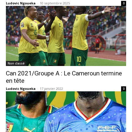
Ludovic Ngoueka
-
10 septembre 2025
0
Non classé
Can 2021/Groupe A : Le Cameroun termine
en tête
Ludovic Ngoueka
-
17 janvier 2022
0