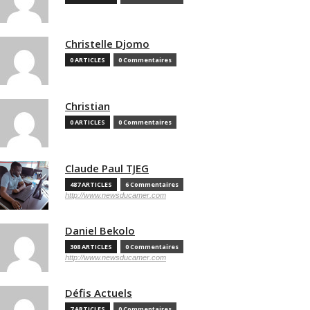
Christelle Djomo
0 ARTICLES
0 Commentaires
Christian
0 ARTICLES
0 Commentaires
Claude Paul TJEG
487 ARTICLES
6 Commentaires
http://www.newsducamer.com
Daniel Bekolo
308 ARTICLES
0 Commentaires
http://www.newsducamer.com
Défis Actuels
7 ARTICLES
0 Commentaires