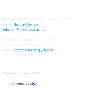
CONTACT
Directeur de Publication :
François Bambou
Email :
dactuel@yahoo.fr
redaction@newsducamer.com
Admin & Commercial :
Sorelle Noumi
Tél. :
(+237) 696 96 95 35
Email :
kamdemsorelle@yahoo.fr
© News du Cameroun 2014
Powered by
cb2
.