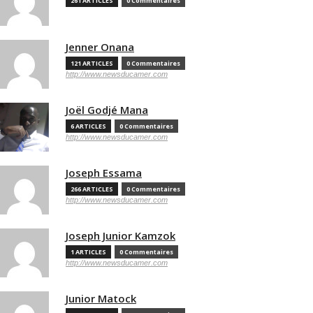
261 ARTICLES
0 Commentaires
Jenner Onana
121 ARTICLES
0 Commentaires
http://www.newsducamer.com
Joël Godjé Mana
6 ARTICLES
0 Commentaires
http://www.newsducamer.com
Joseph Essama
266 ARTICLES
0 Commentaires
http://www.newsducamer.com
Joseph Junior Kamzok
1 ARTICLES
0 Commentaires
http://www.newsducamer.com
Junior Matock