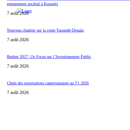
engagement sociétal à Kousséri
7 août 2026
Nouveau chantier sur la route Yaoundé-Douala
7 août 2026
Budget 2027: Un Focus sur l’Investissement Public
7 août 2026
Chute des exportations camerounaises au T1 2026
7 août 2026
ACCUEIL
POLITIQUE & SOCIÉTÉ
ENTREPRISES & MARCHÉS
BANQUES & FINANCE
INTERVIEWS
OPINIONS ET ANALYSES