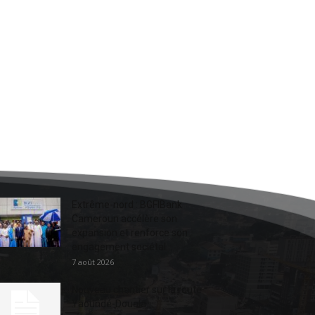
Extrême-nord : BGFIBank
Cameroun accélère son
expansion et renforce son
engagement sociétal...
7 août 2026
Nouveau chantier sur la route
Yaoundé-Douala