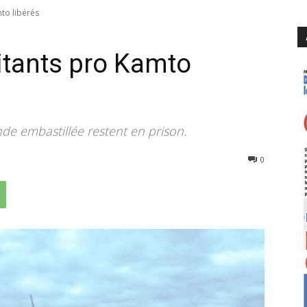
to libérés
itants pro Kamto
de embastillée restent en prison.
2400
0