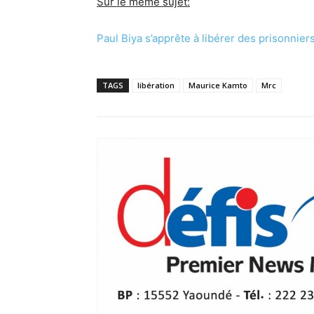
Sur le même sujet:
Paul Biya s’apprête à libérer des prisonnie
TAGS
libération
Maurice Kamto
Mrc