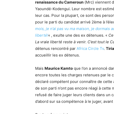
renaissance du Cameroun
(Mrc) viennent d’
Yaoundé-Kodengui. Leur nombre est estimé 
leur cas. Pour la plupart, ce sont des person
pour le parti du candidat arrivé 2ème à l’éle
mois, je n’ai pas vu ma maison, je dormais au s
liberté!
« , exulte une des ex détenues. «
Ce 
La vraie liberté reste à venir. C’est tout le 
détenus rencontré par
Africa Circle Tv
.
Tiri
accueillir les ex détenus.
Mais
Maurice Kamto
que l’on a annoncé dans
encore toutes les charges retenues par le 
déclaré compétent pour connaître de cette a
de son parti n’ont pas encore réagi à cette n
refusé de faire juger leurs clients dans un 
d’abord sur sa compétence à le juger, avant d