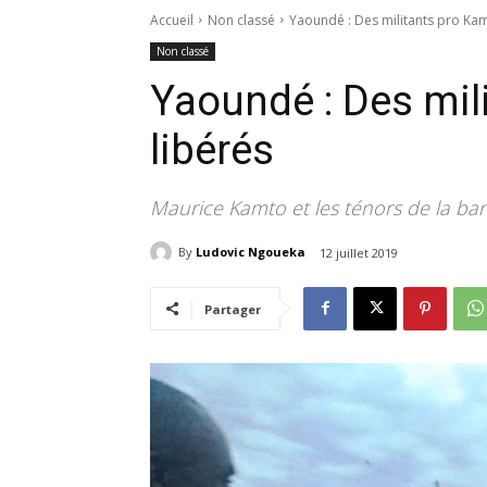
Accueil
Non classé
Yaoundé : Des militants pro Kam
Non classé
Yaoundé : Des mil
libérés
Maurice Kamto et les ténors de la ban
By
Ludovic Ngoueka
12 juillet 2019
Partager