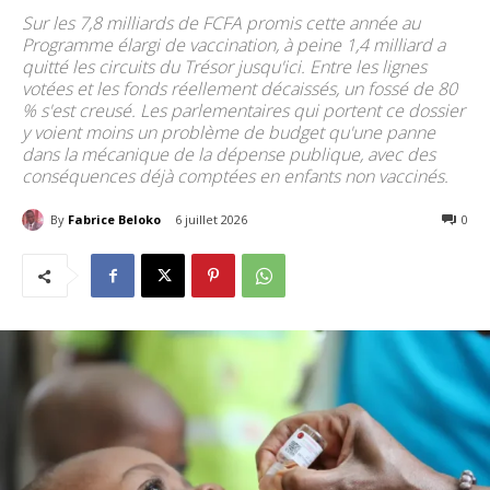
Sur les 7,8 milliards de FCFA promis cette année au
Programme élargi de vaccination, à peine 1,4 milliard a
quitté les circuits du Trésor jusqu'ici. Entre les lignes
votées et les fonds réellement décaissés, un fossé de 80
% s'est creusé. Les parlementaires qui portent ce dossier
y voient moins un problème de budget qu'une panne
dans la mécanique de la dépense publique, avec des
conséquences déjà comptées en enfants non vaccinés.
By
Fabrice Beloko
6 juillet 2026
38
0