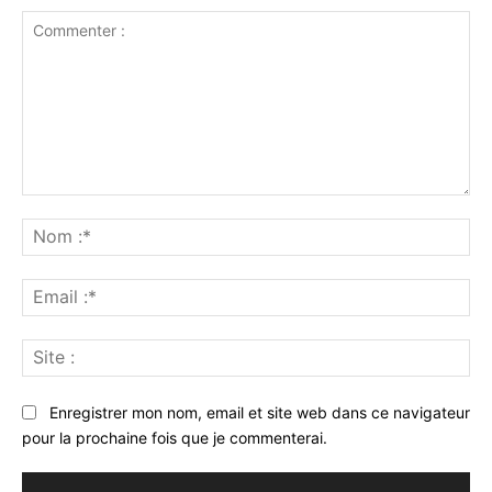
Commenter
:
No
:*
Ema
:*
Sit
:
Enregistrer mon nom, email et site web dans ce navigateur
pour la prochaine fois que je commenterai.