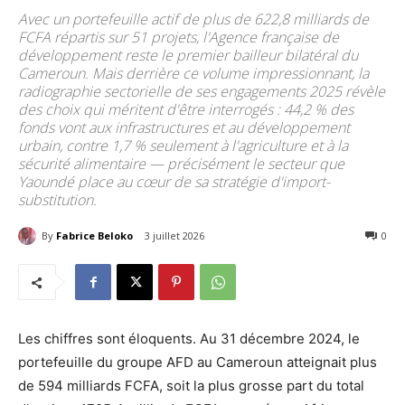
Avec un portefeuille actif de plus de 622,8 milliards de
FCFA répartis sur 51 projets, l'Agence française de
développement reste le premier bailleur bilatéral du
Cameroun. Mais derrière ce volume impressionnant, la
radiographie sectorielle de ses engagements 2025 révèle
des choix qui méritent d'être interrogés : 44,2 % des
fonds vont aux infrastructures et au développement
urbain, contre 1,7 % seulement à l'agriculture et à la
sécurité alimentaire — précisément le secteur que
Yaoundé place au cœur de sa stratégie d'import-
substitution.
By
Fabrice Beloko
3 juillet 2026
78
0
Les chiffres sont éloquents. Au 31 décembre 2024, le
portefeuille du groupe AFD au Cameroun atteignait plus
de 594 milliards FCFA, soit la plus grosse part du total