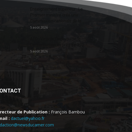
Enseignement supérieur : Le
Premier ministre crée une
Commission nationale de la...
5 août 2026
AFD : Virginie Dago quitte le
Cameroun après près de 390...
5 août 2026
ONTACT
irecteur de Publication :
François Bambou
ail :
dactuel@yahoo.fr
edaction@newsducamer.com