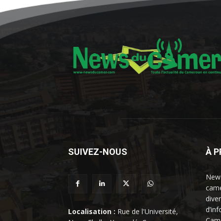
SUIVEZ-NOUS
À 
News
came
dive
d’in
Localisation :
Rue de l'Université,
Came