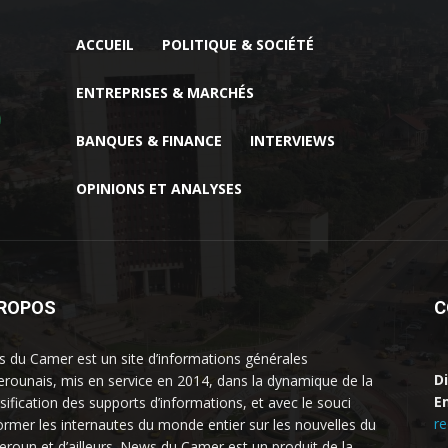
ACCUEIL
POLITIQUE & SOCIÉTÉ
ENTREPRISES & MARCHÉS
BANQUES & FINANCE
INTERVIEWS
OPINIONS ET ANALYSES
PROPOS
C
 du Camer est un site d’informations générales
D
rounais, mis en service en 2014, dans la dynamique de la
Em
rsification des supports d’informations, et avec le souci
r
former les internautes du monde entier sur les nouvelles du
roun et d’ailleurs. News du Camer est un produit de la