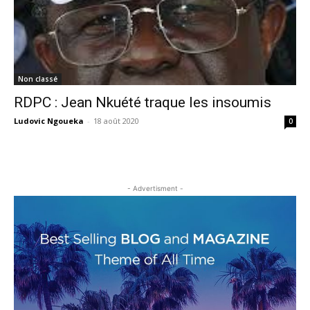
Non classé
RDPC : Jean Nkuété traque les insoumis
Ludovic Ngoueka
-
18 août 2020
0
- Advertisment -