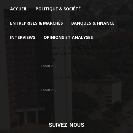
ACCUEIL
POLITIQUE & SOCIÉTÉ
ENTREPRISES & MARCHÉS
BANQUES & FINANCE
INTERVIEWS
OPINIONS ET ANALYSES
Extrême-nord : BGFIBank Cameroun accélère
son expansion et renforce son engagement
sociétal...
7 août 2026
Budget 2027: Un Focus sur l’Investissement
Public
7 août 2026
SUIVEZ-NOUS