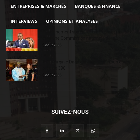
ENTREPRISES & MARCHÉS
BANQUES & FINANCE
INTERVIEWS
OPINIONS ET ANALYSES
Enseignement supérieur : Le Premier ministre
crée une Commission nationale de la...
5 août 2026
AFD : Virginie Dago quitte le Cameroun après
près de 390...
5 août 2026
SUIVEZ-NOUS