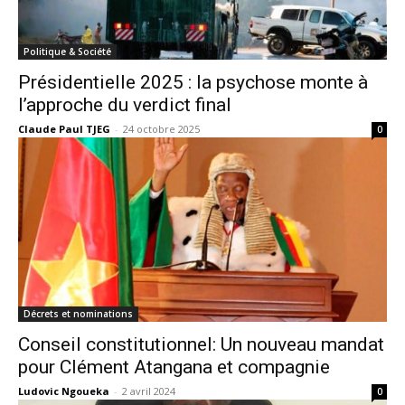
Politique & Société
Présidentielle 2025 : la psychose monte à
l’approche du verdict final
Claude Paul TJEG
-
24 octobre 2025
0
Décrets et nominations
Conseil constitutionnel: Un nouveau mandat
pour Clément Atangana et compagnie
Ludovic Ngoueka
-
2 avril 2024
0