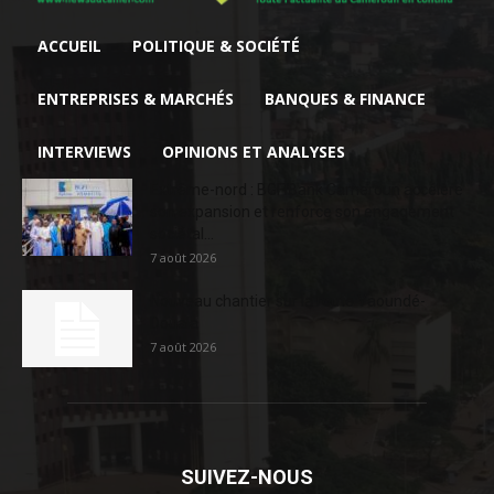
ACCUEIL
POLITIQUE & SOCIÉTÉ
ENTREPRISES & MARCHÉS
BANQUES & FINANCE
INTERVIEWS
OPINIONS ET ANALYSES
Extrême-nord : BGFIBank Cameroun accélère
son expansion et renforce son engagement
sociétal...
7 août 2026
Nouveau chantier sur la route Yaoundé-
Douala
7 août 2026
SUIVEZ-NOUS