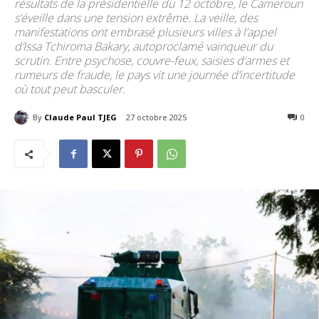
résultats de la présidentielle du 12 octobre, le Cameroun
s’éveille dans une tension extrême. La veille, des
manifestations ont embrasé plusieurs villes à l’appel
d’Issa Tchiroma Bakary, autoproclamé vainqueur du
scrutin. Entre psychose, couvre-feux, saisies d’armes et
rumeurs de fraude, le pays vit une journée d’incertitude
où tout peut basculer.
By
Claude Paul TJEG
27 octobre 2025
319
0