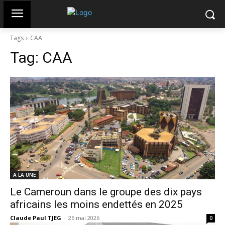
Tags
CAA
Tag:
CAA
A LA UNE
Le Cameroun dans le groupe des dix pays
africains les moins endettés en 2025
Claude Paul TJEG
-
26 mai 2026
0