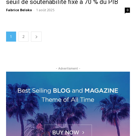
seuil de soutenabilité fixé à 70 % du PIB
Fabrice Beloko
-
1 août 2025
0
1
2
- Advertisment -