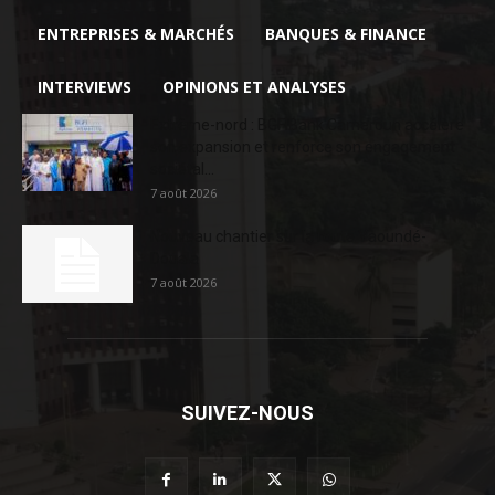
ENTREPRISES & MARCHÉS
BANQUES & FINANCE
INTERVIEWS
OPINIONS ET ANALYSES
Extrême-nord : BGFIBank Cameroun accélère
son expansion et renforce son engagement
sociétal...
7 août 2026
Nouveau chantier sur la route Yaoundé-
Douala
7 août 2026
SUIVEZ-NOUS