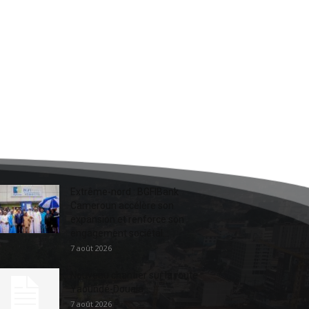
Extrême-nord : BGFIBank
Cameroun accélère son
expansion et renforce son
engagement sociétal...
7 août 2026
Nouveau chantier sur la route
Yaoundé-Douala
7 août 2026