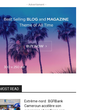
- Advertisment -
MOST READ
Extrême-nord : BGFIBank
Cameroun accélère son