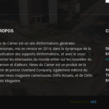
PROPOS
C
 du Camer est un site d’informations générales
D
rounais, mis en service en 2014, dans la dynamique de la
Em
rsification des supports d’informations, et avec le souci
r
former les internautes du monde entier sur les nouvelles du
roun et d’ailleurs. News du Camer est un produit de la
A
été de presse Overland Company, également éditrice du
Té
ier news magazine camerounais Défis Actuels, et de Défis
Em
els Magazine.
Powered by
cb2
.