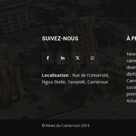
SUIVEZ-NOUS
À 
News
came
dive
d’in
Localisation :
Rue de l'Université,
Came
Ngoa Ekelle, Yaoundé, Cameroun
soci
prem
Actu
© News du Cameroun 2014