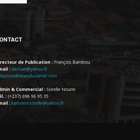
ONTACT
irecteur de Publication :
François Bambou
ail :
dactuel@yahoo.fr
edaction@newsducamer.com
dmin & Commercial :
Sorelle Noumi
l. :
(+237) 696 96 95 35
ail :
kamdemsorelle@yahoo.fr