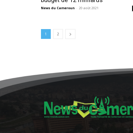
News du Cameroun
-
20 août 2021
1
2