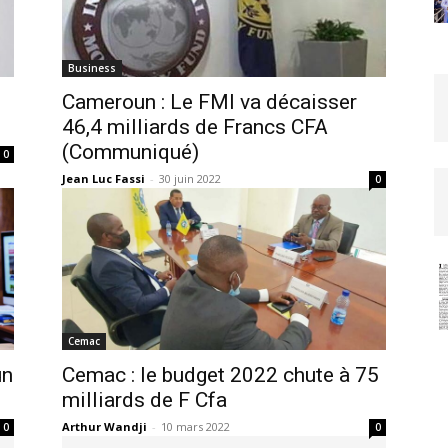
Business
Cameroun : Le FMI va décaisser
46,4 milliards de Francs CFA
(Communiqué)
0
Jean Luc Fassi
-
30 juin 2022
0
Cemac
un
Cemac : le budget 2022 chute à 75
milliards de F Cfa
Arthur Wandji
-
10 mars 2022
0
0