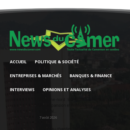
ACCUEIL
POLITIQUE & SOCIÉTÉ
ENTREPRISES & MARCHÉS
BANQUES & FINANCE
INTERVIEWS
OPINIONS ET ANALYSES
Extrême-nord : BGFIBank Cameroun accélère
son expansion et renforce son engagement
sociétal...
7 août 2026
Nouveau chantier sur la route Yaoundé-