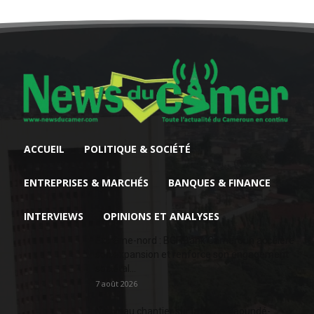
ACCUEIL
POLITIQUE & SOCIÉTÉ
ENTREPRISES & MARCHÉS
BANQUES & FINANCE
INTERVIEWS
OPINIONS ET ANALYSES
Extrême-nord : BGFIBank Cameroun accélère
son expansion et renforce son engagement
sociétal...
7 août 2026
Nouveau chantier sur la route Yaoundé-