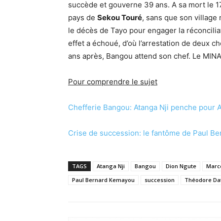
succède et gouverne 39 ans. A sa mort le 
pays de
Sekou Touré
, sans que son village 
le décès de Tayo pour engager la réconcilia
effet a échoué, d’où l’arrestation de deux c
ans après, Bangou attend son chef. Le MIN
Pour comprendre le sujet
Chefferie Bangou: Atanga Nji penche pour 
Crise de succession: le fantôme de Paul 
TAGS
Atanga Nji
Bangou
Dion Ngute
Marc
Paul Bernard Kemayou
succession
Théodore Da