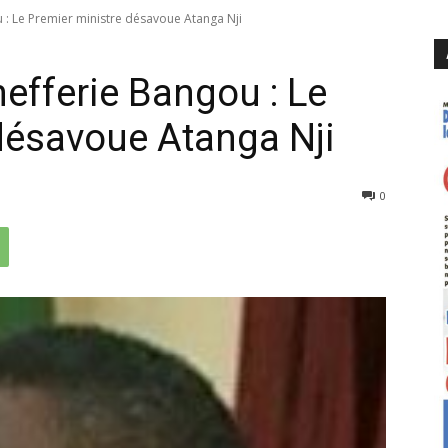
u : Le Premier ministre désavoue Atanga Nji
efferie Bangou : Le
désavoue Atanga Nji
694
0