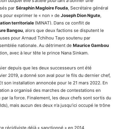
tion duquel elle s’attèle pourtant à donner une
isés par
Séraphin Magloire Fouda
, Secrétaire général
rs pour exprimer le « non » de
Joseph Dion Ngute
,
ation territoriale
(MINAT). Dans ce conflit de
eure Bangou
, alors que deux factions se disputent le
 causes pour Arnaud Tchihou Tayo soutenu par
Assemblée nationale. Au détriment de
Maurice Gambou
ion, avec à leur tête le prince Nana Sinkam.
ssier depuis que les deux successeurs ont été
vier 2019, a donné son aval pour le fils du dernier chef,
 son installation annoncée pour le 21 mars 2022. En
ulation a organisé des marches de contestations en
par la force. Finalement, les deux chefs sont sortis du
elds), mais aucun des deux n’a jusqu’ici occupé le trône
 ce récidiviste déjà « sanctionné » en 2014