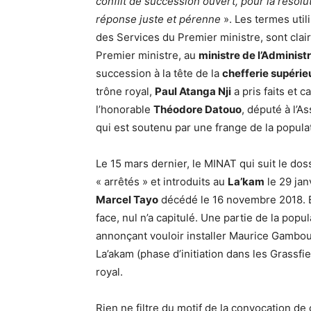
conflit de succession ouvert, pour la résolu
réponse juste et pérenne
». Les termes util
des Services du Premier ministre, sont clai
Premier ministre, au
ministre de l’Administr
succession à la tête de la
chefferie supéri
trône royal,
Paul Atanga Nji
a pris faits et
l’honorable
Théodore Datouo
, député à l’
qui est soutenu par une frange de la populat
Le 15 mars dernier, le MINAT qui suit le do
« arrêtés » et introduits au
La’kam
le 29 jan
Marcel Tayo
décédé le 16 novembre 2018. Et
face, nul n’a capitulé. Une partie de la pop
annonçant vouloir installer Maurice Gambou 
La’akam (phase d’initiation dans les Grassfi
royal.
Rien ne filtre du motif de la convocation de