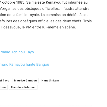
17 octobre 1985, Sa majesté Kemayou fut inhumée au
n’organise des obsèques officielles. Il faudra attendre
tion de la famille royale. La commission dédiée à cet
hefs lors des obsèques officielles des deux chefs. Trois
AT désavoué, le PM entre lui-même en scène.
Arnaud Tchihou Tayo
Bernard Kemayou hante Bangou
el Tayo
Maurice Gambou
Nana Sinkam
touo
Théodore Ndatouo