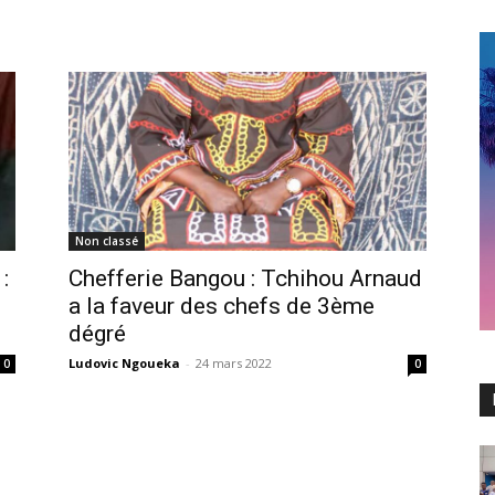
Non classé
:
Chefferie Bangou : Tchihou Arnaud
a la faveur des chefs de 3ème
dégré
Ludovic Ngoueka
-
24 mars 2022
0
0