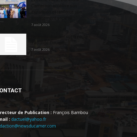
Cameroun accélère son
expansion et renforce son
engagement sociétal...
7 août 2026
Nouveau chantier sur la route
Yaoundé-Douala
7 août 2026
ONTACT
irecteur de Publication :
François Bambou
ail :
dactuel@yahoo.fr
edaction@newsducamer.com