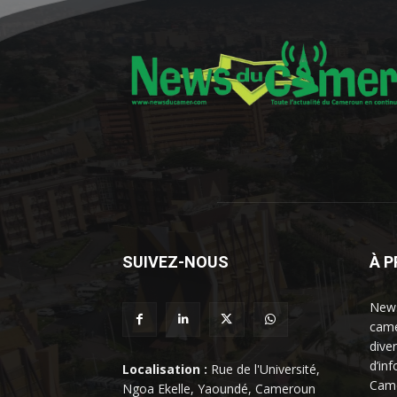
SUIVEZ-NOUS
À 
News
came
dive
d’in
Localisation :
Rue de l'Université,
Came
Ngoa Ekelle, Yaoundé, Cameroun