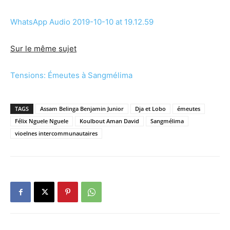
WhatsApp Audio 2019-10-10 at 19.12.59
Sur le même sujet
Tensions: Émeutes à Sangmélima
TAGS
Assam Belinga Benjamin Junior
Dja et Lobo
émeutes
Félix Nguele Nguele
Koulbout Aman David
Sangmélima
vioelnes intercommunautaires