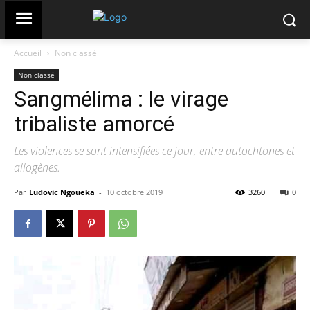
Accueil
Non classé
Non classé
Sangmélima : le virage
tribaliste amorcé
Les violences se sont intensifiées ce jour, entre autochtones et
allogènes.
Par
Ludovic Ngoueka
-
10 octobre 2019
3260
0