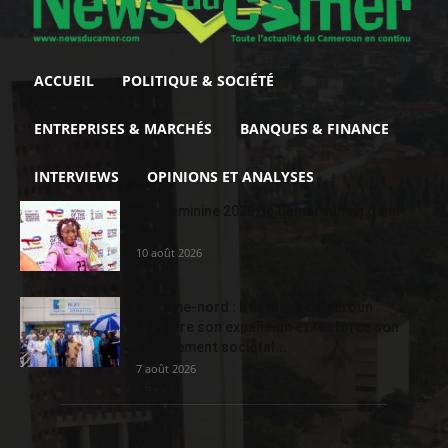
ACCUEIL
POLITIQUE & SOCIÉTÉ
ENTREPRISES & MARCHÉS
BANQUES & FINANCE
INTERVIEWS
OPINIONS ET ANALYSES
Can féminine 2026: le Cameroun en demi-
finale
10 août 2026
Extrême-nord : BGFIBank Cameroun
accélère son expansion et renforce son
engagement sociétal...
7 août 2026