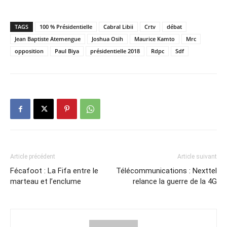
TAGS
100 % Présidentielle
Cabral Libii
Crtv
débat
Jean Baptiste Atemengue
Joshua Osih
Maurice Kamto
Mrc
opposition
Paul Biya
présidentielle 2018
Rdpc
Sdf
Article précédent
Article suivant
Fécafoot : La Fifa entre le
Télécommunications : Nexttel
marteau et l’enclume
relance la guerre de la 4G