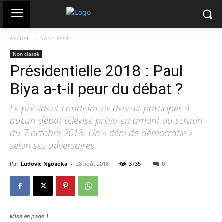
Accueil
Non classé
Non classé
Présidentielle 2018 : Paul
Biya a-t-il peur du débat ?
Le président-candidat ne devrait participer à
aucun débat télévisé prévu en amont du scrutin
du 7 octobre 2018. Un « déni de démocratie »
selon ses adversaires.
Par
Ludovic Ngoueka
-
28 août 2018
3735
0
Mise en page 1