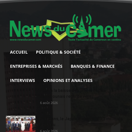
ACCUEIL
POLITIQUE & SOCIÉTÉ
ENTREPRISES & MARCHÉS
BANQUES & FINANCE
INTERVIEWS
OPINIONS ET ANALYSES
Face à la baisse des prix, le cacao
camerounais regarde vers...
6 août 2026
En 20 ans, le Japon a injecté 363,3 milliards
FCFA au...
6 août 2026