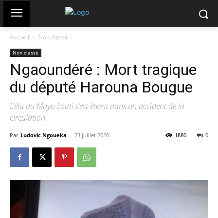
Accueil
Non classé
Non classé
Ngaoundéré : Mort tragique
du député Harouna Bougue
L’élu du Mayo Louti s’est éteint dans un accident de la
circulation.
Par
Ludovic Ngoueka
-
23 juillet 2020
1880
0