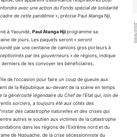
nfondre avec une action du Fonds spécial de solidarité
le cadre de cette pandémie
», précise Paul Atanga Nji.
onné à Yaoundé,
Paul Atanga Nji
programme sa
izaine de jours. Les paquets seront «
seront
aoundé
par une centaine de camions gros porteurs à
ceptionnés par les gouverneurs
» de régions, indique
derniers de les convoyer les bénéficiaires.
ofite de l’occasion pour faire un coup de gueule aux
dent de la République au-devant de la scène en temps
la générosité légendaire du Chef de l’Etat qui, loin de
rentis sorciers, a toujours été aux côtés des
 l’instar des catastrophe naturelles et des crises qui
t entre autres le soutien aux victimes de la catastrophe
ondations dans les régions de l’Extrême nord et du
rame de Ngouache, de la crise sécessionniste du