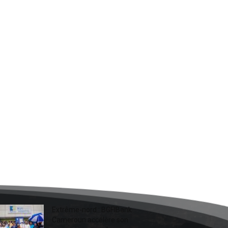
Extrême-nord : BGFIBank
Cameroun accélère son