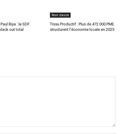
Non classé
aul Biya : le SDF
Tissu Productif : Plus de 472 000 PME
lack out total
structurent l’économie locale en 2025