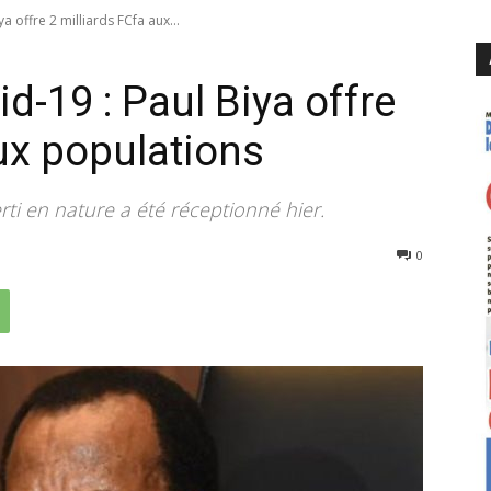
ya offre 2 milliards FCfa aux...
id-19 : Paul Biya offre
ux populations
rti en nature a été réceptionné hier.
1245
0