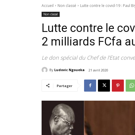
Accueil
Non classé
Lutte contre le covid-19 : Paul Bi
Non classé
Lutte contre le cov
2 milliards FCfa a
Le don spécial du Chef de l’Etat conve
By
Ludovic Ngoueka
21 avril 2020
Partager