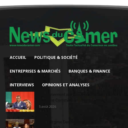
ACCUEIL
POLITIQUE & SOCIÉTÉ
ENTREPRISES & MARCHÉS
BANQUES & FINANCE
INTERVIEWS
OPINIONS ET ANALYSES
Enseignement supérieur : Le Premier ministre
crée une Commission nationale de la...
5 août 2026
AFD : Virginie Dago quitte le Cameroun après
près de 390...