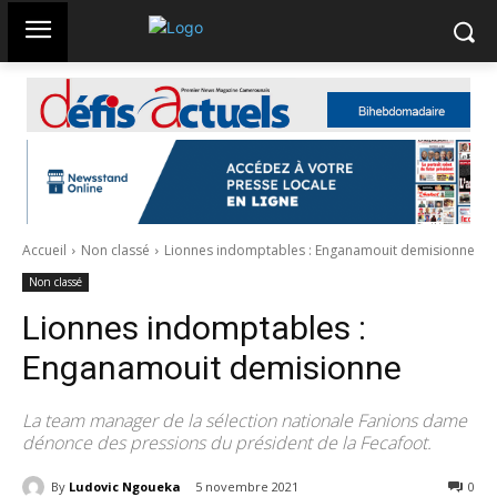
Accueil
Non classé
Lionnes indomptables : Enganamouit demisionne
Non classé
Lionnes indomptables :
Enganamouit demisionne
La team manager de la sélection nationale Fanions dame
dénonce des pressions du président de la Fecafoot.
By
Ludovic Ngoueka
5 novembre 2021
513
0