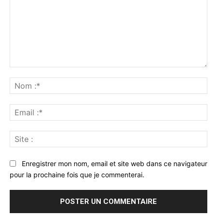
Commenter
:
No
:*
Ema
:*
Sit
:
Enregistrer mon nom, email et site web dans ce navigateur
pour la prochaine fois que je commenterai.