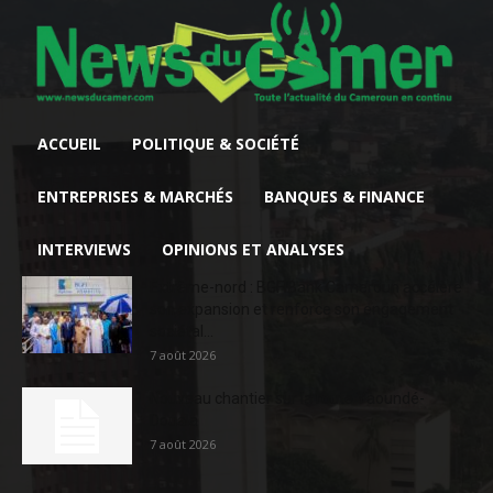
ACCUEIL
POLITIQUE & SOCIÉTÉ
ENTREPRISES & MARCHÉS
BANQUES & FINANCE
INTERVIEWS
OPINIONS ET ANALYSES
Extrême-nord : BGFIBank Cameroun accélère
son expansion et renforce son engagement
sociétal...
7 août 2026
Nouveau chantier sur la route Yaoundé-
Douala
7 août 2026