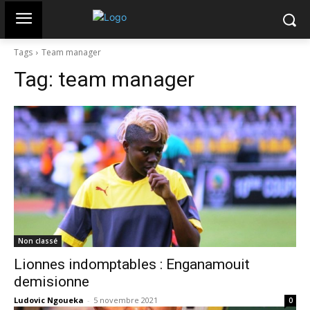
Tags
Team manager
Tag:
team manager
Non classé
Lionnes indomptables : Enganamouit
demisionne
Ludovic Ngoueka
-
5 novembre 2021
0