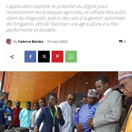
L’application exploite le potentiel du digital pour
révolutionner les pratiques agricoles, en offrant des outils
allant du diagnostic précis des sols à la gestion optimisée
de l’irrigation, afin de favoriser une agriculture à la fois
performante et durable.
By
Fabrice Beloko
13 mars 2025
229
0