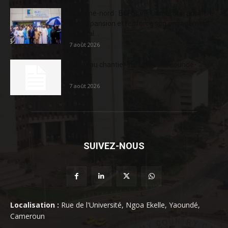
Extrême-nord : BGFIBank Cameroun accélère
son expansion et renforce son engagement
sociétal...
7 août 2026
Nouveau chantier sur la route Yaoundé-
Douala
7 août 2026
SUIVEZ-NOUS
Localisation :
Rue de l'Université, Ngoa Ekelle, Yaoundé,
Cameroun