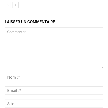
LAISSER UN COMMENTAIRE
Commenter
:
No
:*
Ema
:*
Sit
: