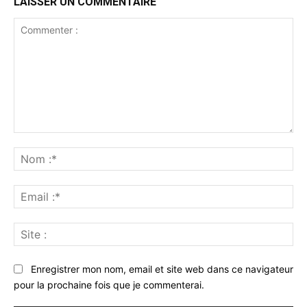
LAISSER UN COMMENTAIRE
Commenter
:
No
:*
Ema
:*
Sit
:
Enregistrer mon nom, email et site web dans ce navigateur
pour la prochaine fois que je commenterai.