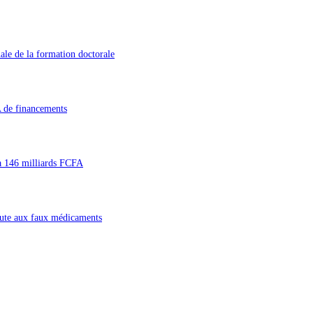
le de la formation doctorale
A de financements
à 146 milliards FCFA
route aux faux médicaments