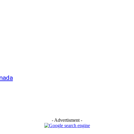
anada
- Advertisment -