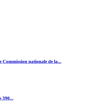
MARCHÉS
BANQUES & FINANCE
INTERVIEWS
OPINIONS 
e Commission nationale de la...
 390...