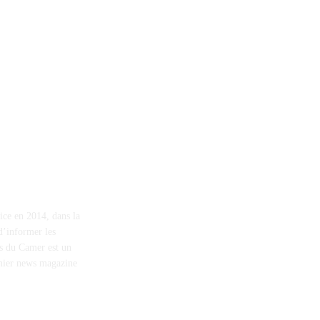
ice en 2014, dans la
d’informer les
ws du Camer est un
emier news magazine