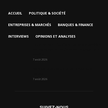
ACCUEIL
POLITIQUE & SOCIÉTÉ
ENTREPRISES & MARCHÉS
BANQUES & FINANCE
INTERVIEWS
OPINIONS ET ANALYSES
Extrême-nord : BGFIBank Cameroun accélère
son expansion et renforce son engagement
sociétal...
7 août 2026
Nouveau chantier sur la route Yaoundé-
Douala
7 août 2026
SUIVEZ-NOUS