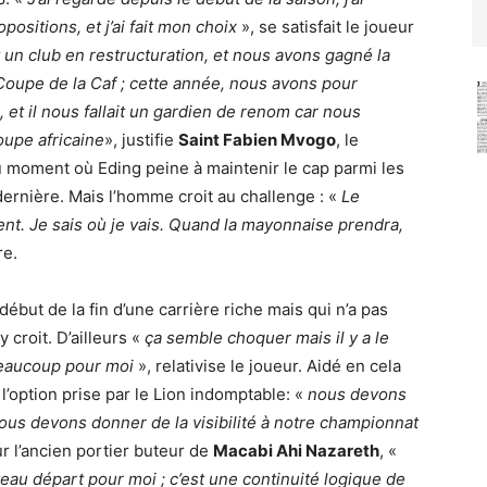
positions, et j’ai fait mon choix
», se satisfait le joueur
 un club en restructuration, et nous avons gagné la
oupe de la Caf ; cette année, nous avons pour
et il nous fallait un gardien de renom car nous
oupe africaine
», justifie
Saint Fabien Mvogo
, le
 au moment où Eding peine à maintenir le cap parmi les
n dernière. Mais l’homme croit au challenge : «
Le
t. Je sais où je vais. Quand la mayonnaise prendra,
re.
ébut de la fin d’une carrière riche mais qui n’a pas
 croit. D’ailleurs «
ça semble choquer mais il y a le
beaucoup pour moi
», relativise le joueur. Aidé en cela
’option prise par le Lion indomptable: «
nous devons
ous devons donner de la visibilité à notre championnat
ur l’ancien portier buteur de
Macabi Ahi Nazareth
, «
eau départ pour moi ; c’est une continuité logique de