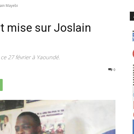
slain Mayebi
rt mise sur Joslain
 ce 27 février à Yaoundé.
3675
0