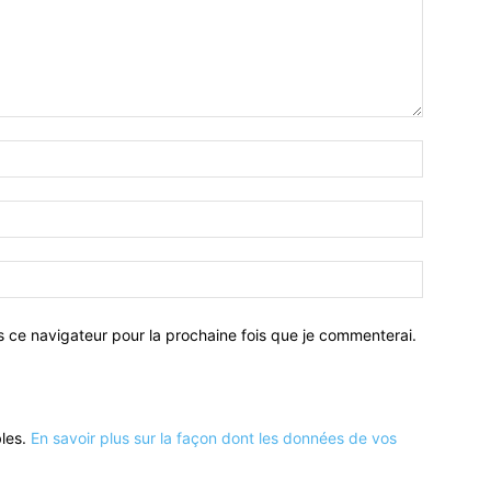
Nom
:*
Email
:*
Site
:
s ce navigateur pour la prochaine fois que je commenterai.
bles.
En savoir plus sur la façon dont les données de vos