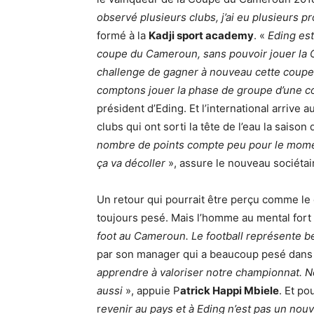
observé plusieurs clubs, j’ai eu plusieurs pro
formé à la
Kadji sport academy
. «
Eding est
coupe du Cameroun, sans pouvoir jouer la C
challenge de gagner à nouveau cette coupe, 
comptons jouer la phase de groupe d’une c
président d’Eding. Et l’international arrive
clubs qui ont sorti la tête de l’eau la saiso
nombre de points compte peu pour le momen
ça va décoller
», assure le nouveau sociétai
Un retour qui pourrait être perçu comme le d
toujours pesé. Mais l’homme au mental fort y
foot au Cameroun. Le football représente 
par son manager qui a beaucoup pesé dans l
apprendre à valoriser notre championnat. N
aussi
», appuie P
atrick Happi Mbiele
. Et po
r
evenir au pays et à Eding n’est pas un nouv