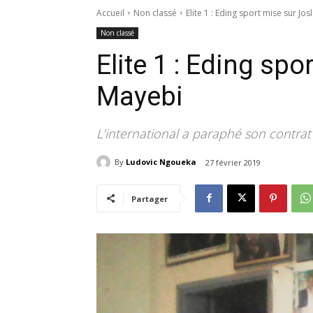
Accueil
Non classé
Elite 1 : Eding sport mise sur Jo
Non classé
Elite 1 : Eding spo
Mayebi
L’international a paraphé son contrat
By
Ludovic Ngoueka
27 février 2019
Partager