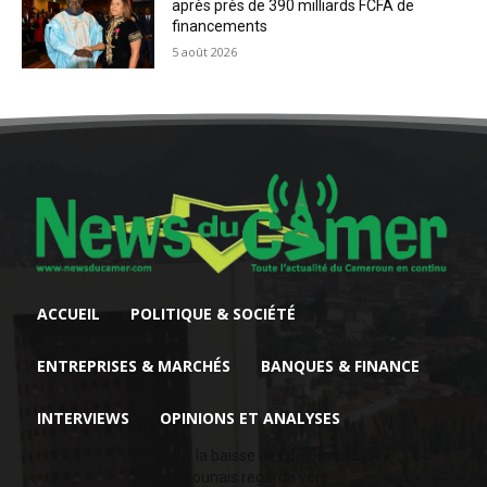
après près de 390 milliards FCFA de
financements
5 août 2026
ACCUEIL
POLITIQUE & SOCIÉTÉ
ENTREPRISES & MARCHÉS
BANQUES & FINANCE
INTERVIEWS
OPINIONS ET ANALYSES
Face à la baisse des prix, le cacao
camerounais regarde vers...