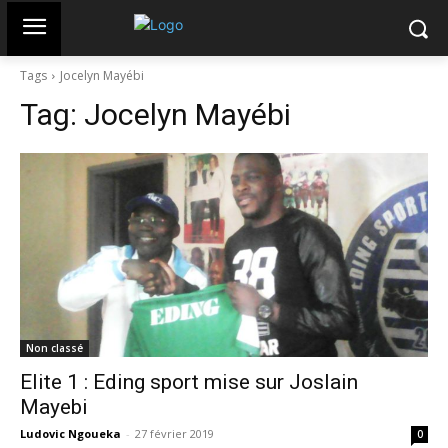
Tags
Jocelyn Mayébi
Tag:
Jocelyn Mayébi
Non classé
Elite 1 : Eding sport mise sur Joslain
Mayebi
Ludovic Ngoueka
-
27 février 2019
0