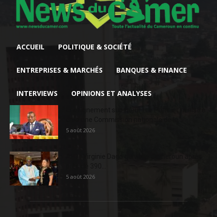
ACCUEIL
POLITIQUE & SOCIÉTÉ
ENTREPRISES & MARCHÉS
BANQUES & FINANCE
INTERVIEWS
OPINIONS ET ANALYSES
Enseignement supérieur : Le Premier ministre
crée une Commission nationale de la...
5 août 2026
AFD : Virginie Dago quitte le Cameroun après
près de 390...
5 août 2026