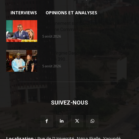
INTERVIEWS
OPINIONS ET ANALYSES
Enseignement supérieur : Le Premier ministre
crée une Commission nationale de la...
5 août 2026
AFD : Virginie Dago quitte le Cameroun après
près de 390...
5 août 2026
SUIVEZ-NOUS
Localisation :
Rue de l'Université, Ngoa Ekelle, Yaoundé,