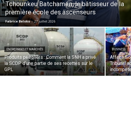
Tchounkeu Batchamen, le bâtisseur de la
première école des ascenseurs
Fabrice Beloko
-
27 juillet 2026
ENTREPRISES ET MARCHÉS
BUSINESS
Produits pétroliers : Comment la SNH a privé
Affaire S
la SCDP d’une partie de ses recettes sur le
Tribunal a
GPL
incompéte