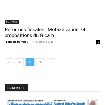
Business
Réformes fiscales : Motaze valide 74
propositions du Gicam
François Bambou
-
4 novembre 2018
0
36
37
38
EN KIOSQUE